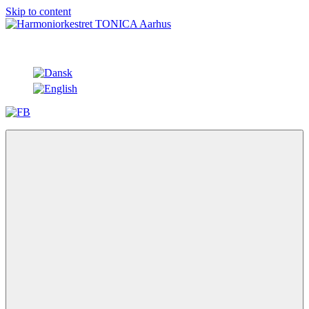
Skip to content
Harmoniorkestret
symphonic
TONICA
wind
Aarhus
band
harmoniorkestret
TONICA
Aarhus