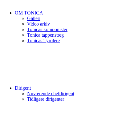
OM TONICA
Galleri
Video arkiv
Tonicas komponister
Tonica tappenstreg
Tonicas Tyrolere
Dirigent
Nuværende chefdirigent
Tidligere dirigenter