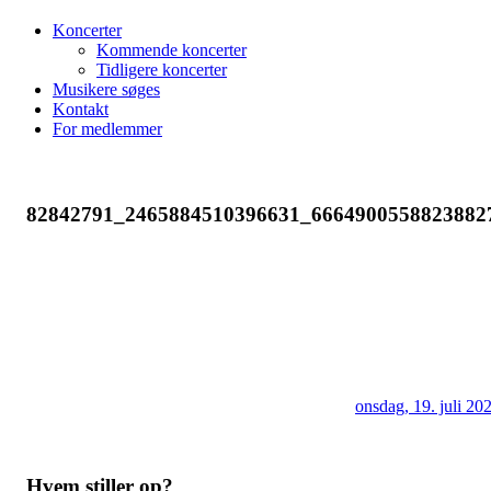
Koncerter
Kommende koncerter
Tidligere koncerter
Musikere søges
Kontakt
For medlemmer
82842791_2465884510396631_6664900558823882
onsdag, 19. juli 20
Hvem stiller op?