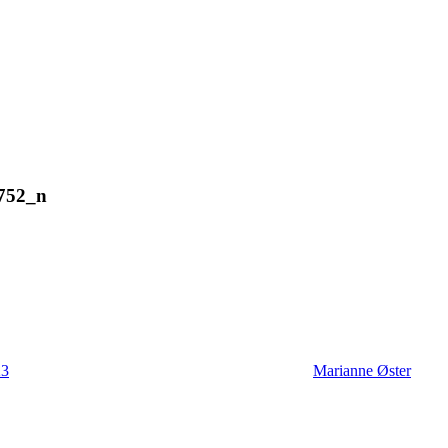
752_n
23
Marianne Øster